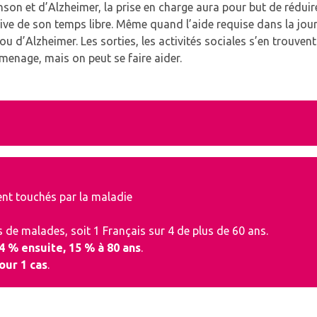
son et d’Alzheimer, la prise en charge aura pour but de réduire
sive de son temps libre
. Même quand l’aide requise dans la journ
 d’Alzheimer. Les sorties, les activités sociales s’en trouven
menage, mais on peut se faire aider.
nt touchés par la maladie
ns de malades, soit 1 Français sur 4 de plus de 60 ans.
 4 % ensuite, 15 % à 80 ans
.
pour 1 cas
.