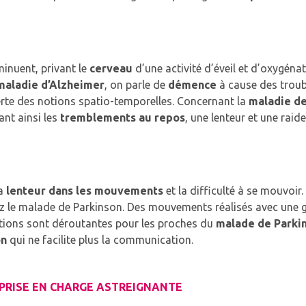
minuent, privant le
cerveau
d’une activité d’éveil et d’oxygéna
maladie d’Alzheimer
, on parle de
démence
à cause des troub
perte des notions spatio-temporelles. Concernant la
maladie de
nt ainsi les
tremblements au repos
, une lenteur et une raid
la
lenteur dans les mouvements
et la difficulté à se mouvoir
hez le malade de Parkinson. Des mouvements réalisés avec une 
uations sont déroutantes pour les proches du
malade de Parki
on
qui ne facilite plus la communication.
 PRISE EN CHARGE ASTREIGNANTE