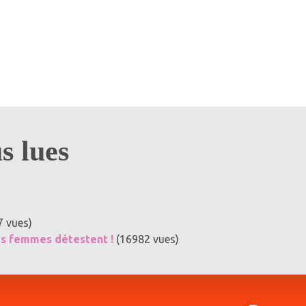
us lues
7 vues)
es femmes détestent !
(16982 vues)