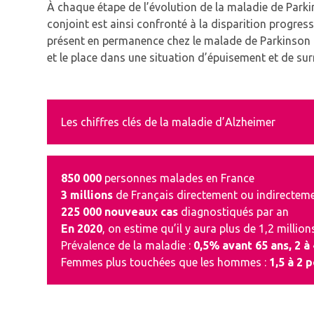
À chaque étape de l’évolution de la maladie de Parkin
conjoint est ainsi confronté à la disparition progres
présent en permanence chez le malade de Parkinson ou
et le place dans une situation d’épuisement et de sur
Les chiffres clés de la maladie d’Alzheimer
850 000
personnes malades en France
3 millions
de Français directement ou indirecteme
225 000 nouveaux cas
diagnostiqués par an
En 2020
, on estime qu’il y aura plus de 1,2 millio
Prévalence de la maladie :
0,5% avant 65 ans, 2 à
Femmes plus touchées que les hommes :
1,5 à 2 