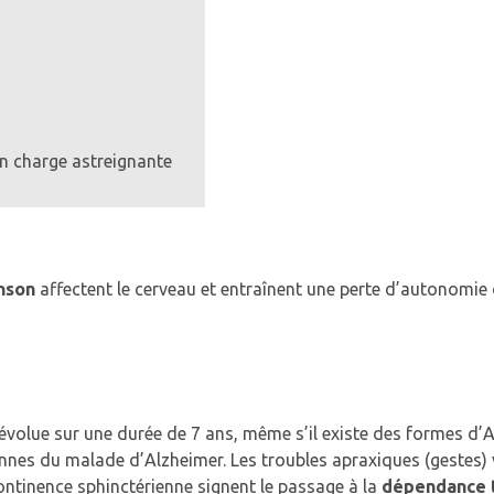
n charge astreignante
nson
affectent le cerveau et entraînent une perte d’autonomie
volue sur une durée de 7 ans, même s’il existe des formes d’Al
nnes du malade d’Alzheimer. Les troubles apraxiques (gestes) v
continence sphinctérienne signent le passage à la
dépendance t