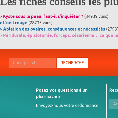
Les fiches conseils les pl
> Kyste sous la peau, faut-il s’inquiéter ?
(34939 vues)
> L’oeil rouge
(28735 vues)
> Ablation des ovaires, conséquences et nécessités
(2793
> Péridurale, épisiotomie, forceps, césarienne… ce que l
RECHERCHE
Posez vos questions à un
Rec
pharmacien
Envoyez-nous votre ordonnance