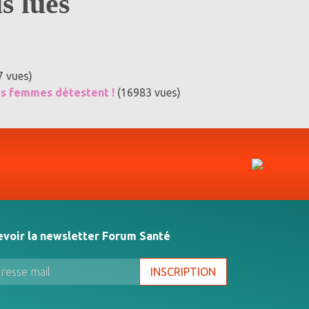
us lues
7 vues)
es femmes détestent !
(16983 vues)
evoir la newsletter Forum Santé
INSCRIPTION