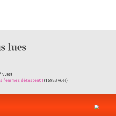
us lues
7 vues)
es femmes détestent !
(16983 vues)