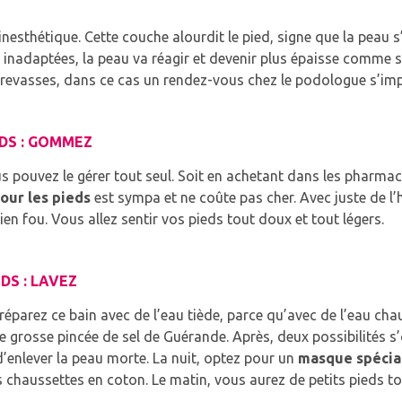
inesthétique.
Cette couche alourdit le pied, signe que la peau 
adaptées, la peau va réagir et devenir plus épaisse comme si 
crevasses, dans ce cas un rendez-vous chez le podologue s’im
EDS : GOMMEZ
s pouvez le gérer tout seul.
Soit en achetant dans les pharma
ur les pieds
est sympa et ne coûte pas cher.
Avec juste de l’
ien fou.
Vous allez sentir vos pieds tout doux et tout légers.
DS : LAVEZ
réparez ce bain avec de l’eau tiède, parce qu’avec de l’eau cha
ne grosse pincée de sel de Guérande.
Après, deux possibilités s’
d’enlever la peau morte.
La nuit, optez pour un
masque spécia
s chaussettes en coton.
Le matin, vous aurez de petits pieds t