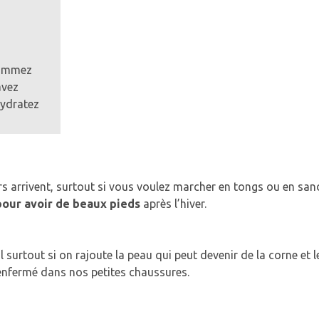
 gommez
avez
hydratez
rs arrivent, surtout si vous voulez marcher en tongs ou en san
pour avoir de beaux pieds
après l’hiver.
al surtout si on rajoute la peau qui peut devenir de la corne et
r enfermé dans nos petites chaussures.