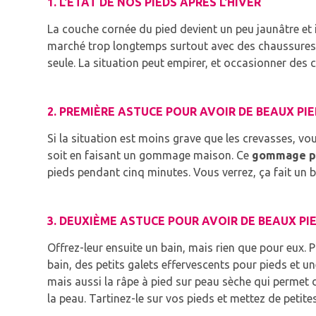
1. L'ÉTAT DE NOS PIEDS APRÈS L'HIVER
La couche cornée du pied devient un peu jaunâtre et 
marché trop longtemps surtout avec des chaussures in
seule.
La situation peut empirer, et occasionner des 
2. PREMIÈRE ASTUCE POUR AVOIR DE BEAUX PI
Si la situation est moins grave que les crevasses, vou
soit en faisant un gommage maison.
Ce
gommage po
pieds pendant cinq minutes.
Vous verrez, ça fait un b
3. DEUXIÈME ASTUCE POUR AVOIR DE BEAUX PIE
Offrez-leur ensuite un bain, mais rien que pour eux.
P
bain, des petits galets effervescents pour pieds et u
mais aussi la râpe à pied sur peau sèche qui permet 
la peau.
Tartinez-le sur vos pieds et mettez de petite