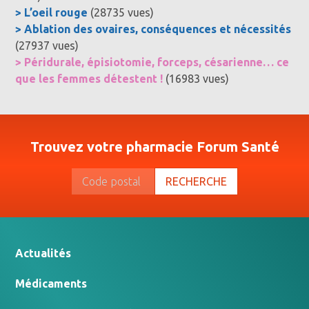
> L’oeil rouge
(28735 vues)
> Ablation des ovaires, conséquences et nécessités
(27937 vues)
> Péridurale, épisiotomie, forceps, césarienne… ce
que les femmes détestent !
(16983 vues)
Trouvez votre pharmacie Forum Santé
RECHERCHE
Actualités
Médicaments