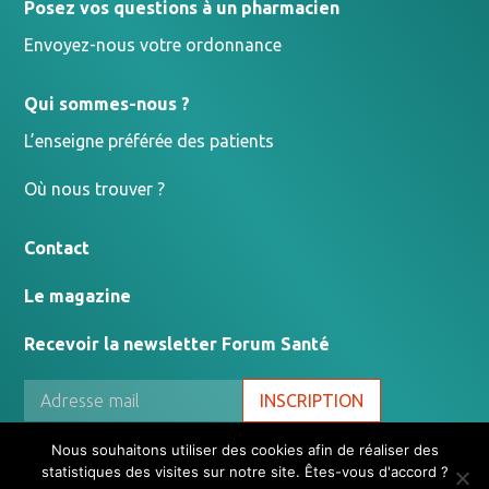
Posez vos questions à un pharmacien
Envoyez-nous votre ordonnance
Qui sommes-nous ?
L’enseigne préférée des patients
Où nous trouver ?
Contact
Le magazine
Recevoir la newsletter Forum Santé
INSCRIPTION
Nous souhaitons utiliser des cookies afin de réaliser des
statistiques des visites sur notre site. Êtes-vous d'accord ?
Mentions légales
-
Propulsé par l'agence Oktoweb