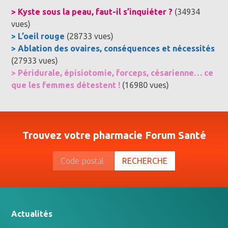
> Kyste sous la peau, faut-il s’inquiéter ?
(34934
vues)
> L’oeil rouge
(28733 vues)
> Ablation des ovaires, conséquences et nécessités
(27933 vues)
> Péridurale, épisiotomie, forceps, césarienne… ce
que les femmes détestent !
(16980 vues)
Trouvez votre pharmacie Forum Santé
RECHERCHE
Actualités