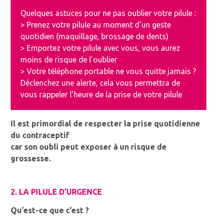
Quelques astuces pour ne pas oublier votre pilule :
> Prenez votre pilule au moment d’un geste
quotidien (maquillage, brossage de dents)
> Emportez votre pilule avec vous, vous aurez
moins de risque de l’oublier
> Votre téléphone portable ne vous quitte jamais ?
Déclenchez une alerte, cela vous permettra de
vous rappeler l’heure de la prise de votre pilule
Il est primordial de respecter la prise quotidienne
du contraceptif
car son oubli peut exposer à un risque de
grossesse.
2. LA PILULE D’URGENCE
Qu’est-ce que c’est ?