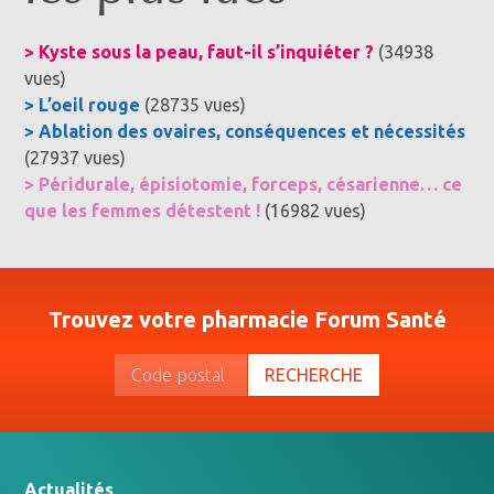
> Kyste sous la peau, faut-il s’inquiéter ?
(34938
vues)
> L’oeil rouge
(28735 vues)
> Ablation des ovaires, conséquences et nécessités
(27937 vues)
> Péridurale, épisiotomie, forceps, césarienne… ce
que les femmes détestent !
(16982 vues)
Trouvez votre pharmacie Forum Santé
RECHERCHE
Actualités