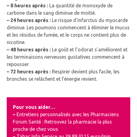
– 8 heures
après :
La quantité de monoxyde de
carbone dans le sang diminue de moitié.
– 24 heures
après :
Le risque d’infarctus du myocarde
diminue. Les poumons commencent à éliminer le mucus
et les résidus de fumée, et le corps ne contient plus de
nicotine.
– 48 heures
après :
Le goût et l’odorat s’améliorent et
les terminaisons nerveuses gustatives commencent à
repousser.
– 72 heures
après :
Respirer devient plus facile, les
bronches se relâchent et l’énergie revient.
Pour vous aider…
–
Entretiens personnalisés avec les Pharmaciens
Forum Santé : Retrouvez la pharmacie la plus
proche de chez vous
– Tabac Info Service au 39 89 (0.15 euro/min