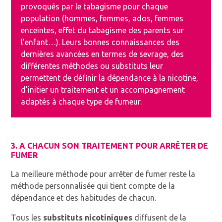
provoqués par le tabagisme pour chaque
population (hommes, femmes, ados, femmes
enceintes, effet du tabagisme des parents sur
l’enfant…). Leurs bonnes connaissances des
dernières avancées en termes de sevrage, des
différentes méthodes ou substituts leur
permettent de définir la dépendance à la nicotine,
d’initier un traitement et un accompagnement
adaptés à chaque type de fumeur.
3. A CHACUN SON TRAITEMENT POUR ARRÊTER DE
FUMER
La meilleure méthode pour arrêter de fumer reste la
méthode personnalisée qui tient compte de la
dépendance et des habitudes de chacun.
Tous les
substituts nicotiniques
diffusent de la