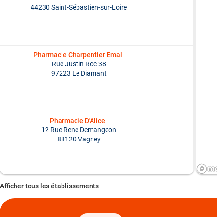
44230 Saint-Sébastien-sur-Loire
Pharmacie Charpentier Emal
Rue Justin Roc 38
97223 Le Diamant
Pharmacie D'Alice
12 Rue René Demangeon
88120 Vagney
Afficher tous les établissements
PHARMACIE DE GRAND CAMP
Espace La Rocade Grand Camp
La liste des emplacements est mise à jour. Nombre d'emplacements : [loc
97139 Les Abymes